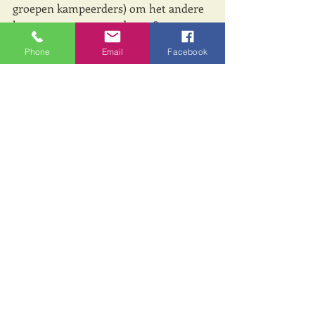
groepen kampeerders) om het andere 
kamperen weer te proberen? 
Ontwikkel interessante trendy 
Phone
Email
Facebook
kampeerproducten voor de innovators 
en early adopters, richt terreinen in 
als natuurgebieden, maak kamperen 
als activiteit weer helemaal hip en 
zorg voor keuzevrijheid en flexibiliteit 
(niet allemaal kloon-kamperen). En ja 
durf te denken in nieuwe 
verdienmodellen waar een (echt 
unieke) boomhut €800 per nacht kost 
en een hutje of tent op een bijzondere 
plek wel €1.000,- per overnachting. 
Het ideale kampeerproduct? De 
terreinen van Natuurmonumenten als 
nomadic resorts waar je heel exclusief 
en heel extensief mag verblijven. Met 