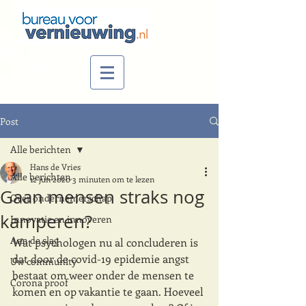
Post
Alle berichten
Hans de Vries
Alle berichten
12 jun 2020
3 minuten om te lezen
Gaan mensen straks nog
Over ondernemerschap
kamperen?
Innovatie en innoveren
Aan de slag
Wat psychologen nu al concluderen is 
dat door de covid-19 epidemie angst 
Uw community
bestaat om weer onder de mensen te 
Corona proof
komen en op vakantie te gaan. Hoeveel 