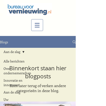
Blogs
Aan de slag
Alle berichten
Binnenkort staan hier
Over
ondernemerschap
blogposts
Innovatie en
innoveren
Kom later terug of verken andere
categorieën in deze blog.
Aan de slag
Uw
community