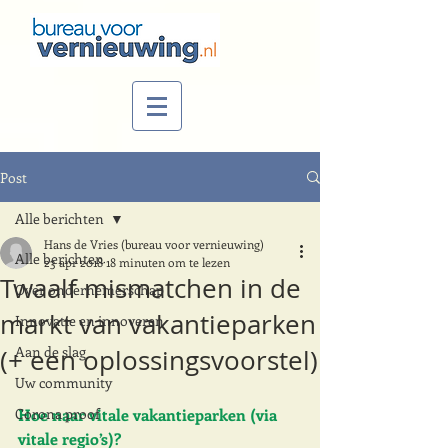
Post
Alle berichten
Hans de Vries (bureau voor vernieuwing)
Alle berichten
23 apr 2018
18 minuten om te lezen
Twaalf mismatchen in de
Over ondernemerschap
markt van vakantieparken
Innovatie en innoveren
Aan de slag
(+ een oplossingsvoorstel)
Uw community
Corona proof
Hoe naar vitale vakantieparken (via 
vitale regio’s)?