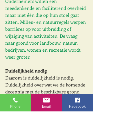
Ondernemers willen een 
meedenkende en faciliterend overheid 
maar niet één die op hun stoel gaat 
zitten. Milieu- en natuurregels werpen 
barrières op voor uitbreiding of 
wijziging van activiteiten. De vraag 
naar grond voor landbouw, natuur, 
bedrijven, wonen en recreatie wordt 
weer groter.  
Duidelijkheid nodig
Daarom is duidelijkheid is nodig. 
Duidelijkheid over wat we de komende 
decennia met de beschikbare grond 
willen gaan doen. En welke plek en 
welke rol de verhuurders van 
Phone
Email
Facebook
logiesaccommodaties in het gebruik 
van die schaarse grond moeten of 
kunnen hebben. 